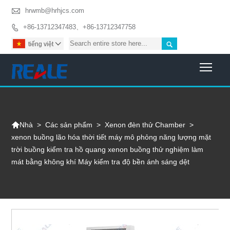

hrwmb@hrhjcs.com
+86-13712347483、+86-13712347758


tiếng việt

Togg

>
Các sản phẩm
>
Xenon đèn thử Chamber
>
Nhà
xenon buồng lão hóa thời tiết máy mô phỏng năng lượng mặt
trời buồng kiểm tra hồ quang xenon buồng thử nghiệm làm
mát bằng không khí Máy kiểm tra độ bền ánh sáng dệt