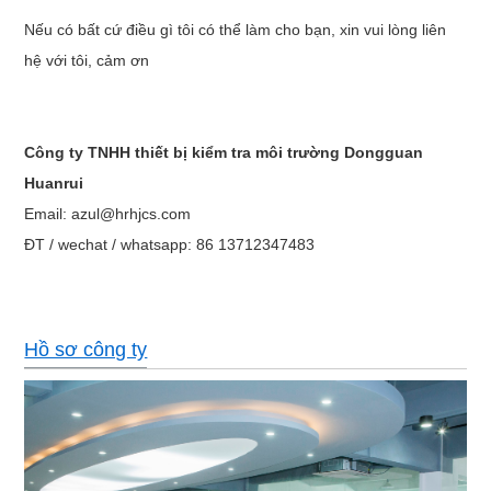
nghiệm
thép không gỉ
Nếu có bất cứ điều gì tôi có thể làm cho bạn, xin vui lòng liên
Kích thước nội
thất
(
WxHxD
)
78,5x72,5x78,5cm (
có thể được tùy chỉnh)
hệ với tôi, cảm ơn
Kích thước
bên ngoài
(
WxHxD
)
120x175x120cm (
có thể được tùy chỉnh)
Nguồn cấp
3φ 4W + G 220V 60HZ, 3φ 4W + G 380V 50HZ 50A
Công ty TNHH thiết bị kiểm tra môi trường Dongguan
Huanrui
Email: azul@hrhjcs.com
ĐT / wechat / whatsapp: 86 13712347483
Hồ sơ công ty