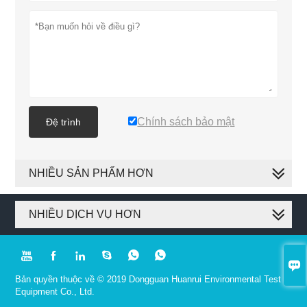
Chính sách bảo mật
Đệ trình
NHIỀU SẢN PHẨM HƠN
NHIỀU DỊCH VỤ HƠN







Bản quyền thuộc về © 2019 Dongguan Huanrui Environmental Test
Equipment Co., Ltd.