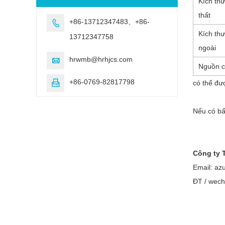
Kích thư
thất
+86-13712347483、+86-

Kích th
13712347758
ngoài
hrwmb@hrhjcs.com

Nguồn 
+86-0769-82817798

có thể đư
Nếu có bất
Công ty 
Email: az
ĐT / wech