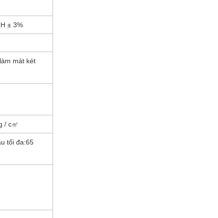
RH ± 3%
làm mát két
 / c
㎡
 tối đa
:
65