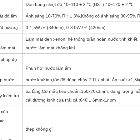
Đen
bảng nhiệt độ
:
40
~
110 ± 2 ℃
,
(
BST
):
40
~
120 ± 2 ℃
át độ ẩm
Ánh sáng
:
10-70% RH ± 3%
,
Không có ánh sáng
:
30-95% 
át bức xạ
0-1,5W /
㎡
(340nm), 0-3.0W /
㎡ (
420nm
)
Làm mát đèn xenon: hệ thống tuần hoàn nước tinh khiết, 
 làm mát
nước: làm mát không khí
 pháp độ
Phun hơi nước làm ẩm
p nước
nước khử ion
,
tốc độ dòng chảy 2.1L / phút, Áp suất
:
>1,5kg
ba tầng
,
Cỡ mẫu tiêu chuẩn
:
150x70x3mm, dung lượng mẫu
y kiểm tra
cái
,
đường kính
của r
rái cá
:
640 ± 6mmx1r.pm
của
hử
thép không gỉ