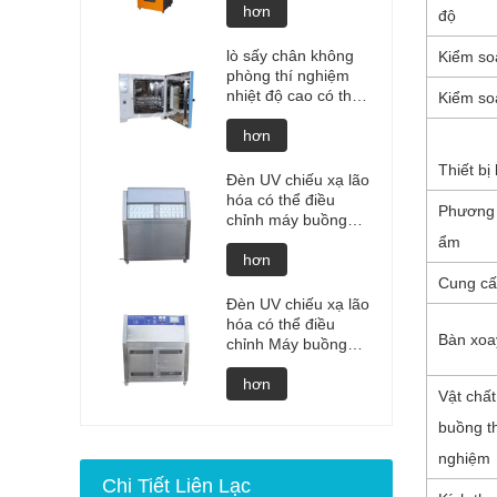
cao Pin Lithium nổ
hơn
độ
thử nghiệm nổ Máy
kiểm tra pin Máy
lò sấy chân không
Kiểm so
kiểm tra pin giá sản
phòng thí nghiệm
xuất
nhiệt độ cao có thể
Kiểm so
lập trình lò sấy chân
không giá buồng
hơn
khử khí chân không
Thiết bị
của lò tùy chỉnh
Đèn UV chiếu xạ lão
thiết bị sấy chân
hóa có thể điều
Phương
không
chỉnh máy buồng
thử nghiệm kiểm tra
ẩm
thời tiết UV Buồng
hơn
lão hóa UV kiểm tra
Cung cấ
thời tiết gia tốc
Đèn UV chiếu xạ lão
hóa có thể điều
Bàn xoa
chỉnh Máy buồng
thử nghiệm thời tiết
UV Buồng lão hóa
hơn
Vật chất
UV Máy kiểm tra
thời tiết gia tốc UV
buồng t
nghiệm
Chi Tiết Liên Lạc