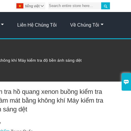

tiếng việt

Liên Hệ Chúng Tôi
Về Chúng Tôi
hông khí Máy kiểm tra độ bền ánh sáng dệt

 tra hồ quang xenon buồng kiểm tra
làm mát bằng không khí Máy kiểm tra
h sáng dệt
e