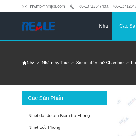

hrwmb@hrhjcs.com
+86-13712347483、+86-1371234

Nhà
Các Sả

>
Nhà máy Tour
>
Xenon đèn thử Chamber
>
bu
Nhà
Các Sản Phẩm
Nhiệt độ, độ ẩm Kiểm tra Phòng
Nhiệt Sốc Phòng