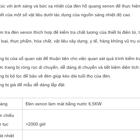
xúc với ánh sáng và bức xạ nhiệt của đèn hồ quang xenon để thực hiệ
tiết của một số vật liệu dưới tác dụng của nguồn sáng nhiệt độ cao.
ểm tra đèn xenon
thích hợp để kiểm tra chất lượng của thiết bị điện tử, 
 loại, thực phẩm, hóa chất, vật liệu xây dựng, y tế, hàng không vũ trụ
ng bị cửa sổ quan sát để thuận tiện cho việc quan sát quá trình kiểm tr
c trang bị ròng rọc di chuyển, dễ dàng di chuyển và tiết kiệm diện tích.
ng bị bộ lọc để bảo vệ đèn giúp kéo dài tuổi thọ của đèn.
ng bị giá để mẫu dễ dàng lắp đặt.
sáng
Đèn xenon làm mát bằng nước 6,5KW
n chiếu
n tục
>2000
giờ
t nhiệt