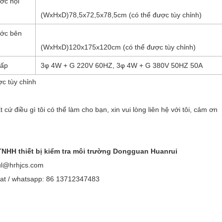
ớc nội
(
WxHxD
)
78,5x72,5x78,5cm (
có thể được tùy chỉnh)
ước bên
(
WxHxD
)
120x175x120cm (
có thể được tùy chỉnh)
cấp
3φ 4W + G 220V 60HZ, 3φ 4W + G 380V 50HZ 50A
ợc tùy chỉnh
 cứ điều gì tôi có thể làm cho bạn, xin vui lòng liên hệ với tôi, cảm ơn
TNHH thiết bị kiểm tra môi trường Dongguan Huanrui
ul@hrhjcs.com
at / whatsapp: 86 13712347483