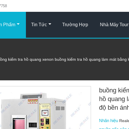
7758
n Phẩm
Tin Tức
Trường Hợp
Nhà Máy Tour
ồng kiểm tra hồ quang xenon buồng kiểm tra hồ quang làm mát bằng k
buồng kiểm
hồ quang 
độ bền án
Nhãn hiệu
Real