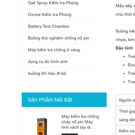
Salt Spray Kiểm tra Phòng
Mẫu tiếp 
chịu thời 
Ozone Kiểm tra Phòng
Battery Test Chamber
Buồng ki
Buồng thử nghiệm chống nổ pin
nhựa, kim
Đặc tính
Máy kiểm tra chống ố vàng
Tra
dụng cụ đo hình ảnh
Đượ
buồng khí hậu đi bộ
Tra
Tra
Sản Phẩm Nổi Bật
Nguồn 
Thời gia
Máy kiểm tra chống
sáng liê
cháy nổ pin Máy
tính xách tay di
Kiểm soá
động chất lượng