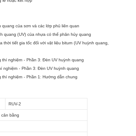
 lẻ hoặc kết hợp
 quang của sơn và các lớp phủ liên quan
nh quang (UV) của nhựa có thể phân hủy quang
thời tiết gia tốc đối với vật liệu bitum (UV huỳnh quang,
g thí nghiệm - Phần 3: Đèn UV huỳnh quang
thí nghiệm - Phần 3: Đèn UV huỳnh quang
g thí nghiệm - Phần 1: Hướng dẫn chung
RUV-2
m cân bằng