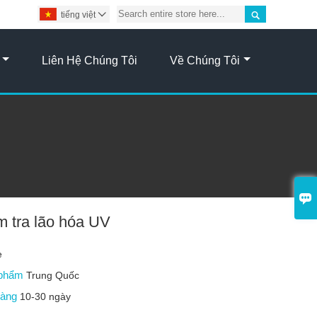

tiếng việt

Liên Hệ Chúng Tôi
Về Chúng Tôi

m tra lão hóa UV
e
 phẩm
Trung Quốc
 hàng
10-30 ngày