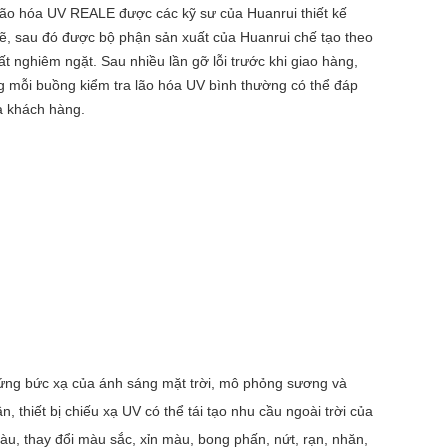
lão hóa UV REALE được các kỹ sư của Huanrui thiết kế
ẽ, sau đó được bộ phận sản xuất của Huanrui chế tạo theo
ất nghiêm ngặt. Sau nhiều lần gỡ lỗi trước khi giao hàng,
 mỗi buồng kiểm tra lão hóa UV bình thường có thể đáp
a khách hàng.
ứng bức xạ của ánh sáng mặt trời, mô phỏng sương và
 thiết bị chiếu xạ UV có thể tái tạo nhu cầu ngoài trời của
u, thay đổi màu sắc, xỉn màu, bong phấn, nứt, rạn, nhăn,