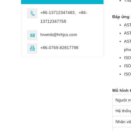
Thử
+86-13712347483、+86-

Đáp ứng 
13712347758
AST
AST
hrwmb@hrhjcs.com

AST
+86-0769-82817798

phu
ISO
ISO
ISO
Mô hình 
Người 
Hệ thốn
Nhân viê