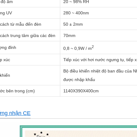
 độ ẩm
20 ~ 98% RH
óng UV
280 ~ 400nm
cách từ mẫu đến đèn
50 ± 2mm
cách trung tâm giữa các đèn
70mm
2
ợng đỉnh
0,8 ~ 0,9W / m
p xúc
Tiếp xúc với hơi nước ngưng tụ, tiếp 
Bộ điều khiển nhiệt độ ban đầu của Nh
khiển
được nhập khẩu
ớc bên trong (
cm
)
1140X390X400
cm
ứng nhận CE