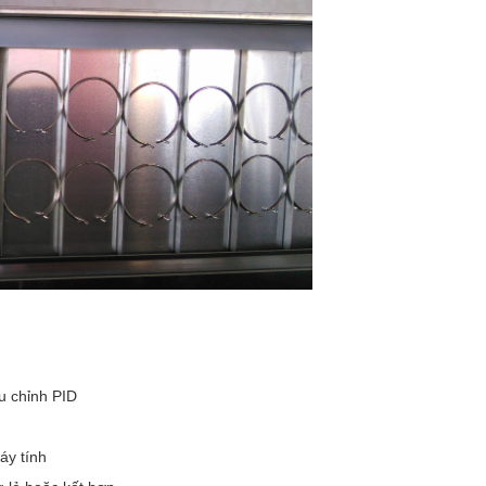
u chỉnh PID
áy tính