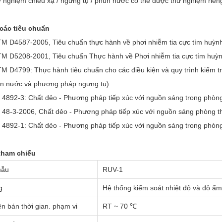
 nghiệm chiếu xạ / ngưng tụ / phun nước có thể được thử nghiệm riêng
các tiêu chuẩn
M D4587-2005, Tiêu chuẩn thực hành về phơi nhiễm tia cực tím huỳnh
M D5208-2001, Tiêu chuẩn Thực hành về Phơi nhiễm tia cực tím huỳ
M D4799: Thực hành tiêu chuẩn cho các điều kiện và quy trình kiểm tra 
n nước và phương pháp ngưng tụ)
 4892-3: Chất dẻo - Phương pháp tiếp xúc với nguồn sáng trong phòn
 48-3-2006, Chất dẻo - Phương pháp tiếp xúc với nguồn sáng phòng 
 4892-1: Chất dẻo - Phương pháp tiếp xúc với nguồn sáng trong phòn
tham chiếu
mẫu
RUV-1
g
Hệ thống kiểm soát nhiệt độ và độ ẩ
n bán thời gian. phạm vi
RT ~ 70 ℃