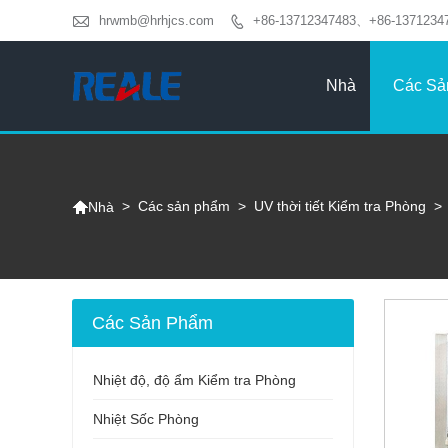

hrwmb@hrhjcs.com
+86-13712347483、+86-1371234

Nhà
Các Sả

>
Các sản phẩm
>
UV thời tiết Kiểm tra Phòng
>
Nhà
Các Sản Phẩm
Nhiệt độ, độ ẩm Kiểm tra Phòng
Nhiệt Sốc Phòng