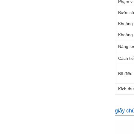
Phạm vi
Bước s
Khoảng 
Khoảng 
Năng lư
Cách tiế
Bộ điều 
Kích thư
giấy ch