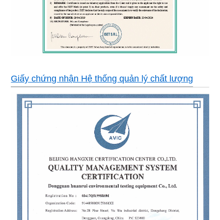
toàn
cảnh báo lỗi.
Trang
một cửa sổ quan sát, một lỗ kiểm tra, hai bộ giá kiểm tra, một đèn 
bị tiêu
bốn bánh xe di chuyển, một bình tạo ẩm, 2 mét dây nguồn, giao diệ
chuẩn
Quyền
AC380V ± 10% 50HZ 3 pha 4 dây + dây nối đất
lực
Giấy chứng nhận Hệ thống quản lý chất lượng