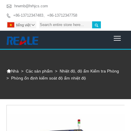

hrwmb@hrhjcs.com
+86-13712347483、+86-13712347758


tiếng việt

Togg

>
Các sản phẩm
>
Nhiệt độ, độ ẩm Kiểm tra Phòng
Nhà
>
Phòng ổn định kiểm soát độ ẩm nhiệt độ