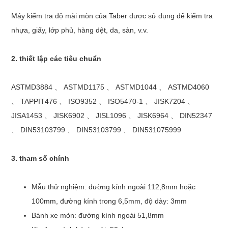
Máy kiểm tra độ mài mòn của Taber được sử dụng để kiểm tra
nhựa, giấy, lớp phủ, hàng dệt, da, sàn, v.v.
2. thiết lập các tiêu chuẩn
ASTMD3884 、 ASTMD1175 、 ASTMD1044 、 ASTMD4060
、 TAPPIT476 、 ISO9352 、 ISO5470-1 、 JISK7204 、
JISA1453 、 JISK6902 、 JISL1096 、 JISK6964 、 DIN52347
、 DIN53103799 、 DIN53103799 、 DIN531075999
3. tham số chính
Mẫu thử nghiệm: đường kính ngoài 112,8mm hoặc
100mm, đường kính trong 6,5mm, độ dày: 3mm
Bánh xe mòn: đường kính ngoài 51,8mm