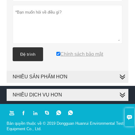
Chính sách bảo mật
Đệ trình
NHIỀU SẢN PHẨM HƠN
NHIỀU DỊCH VỤ HƠN







Bản quyền thuộc về © 2019 Dongguan Huanrui Environmental Test
Equipment Co., Ltd.