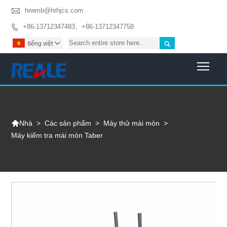

hrwmb@hrhjcs.com
+86-13712347483、+86-13712347758


tiếng việt

Togg

>
Các sản phẩm
>
Máy thử mài mòn
>
Nhà
Máy kiểm tra mài mòn Taber