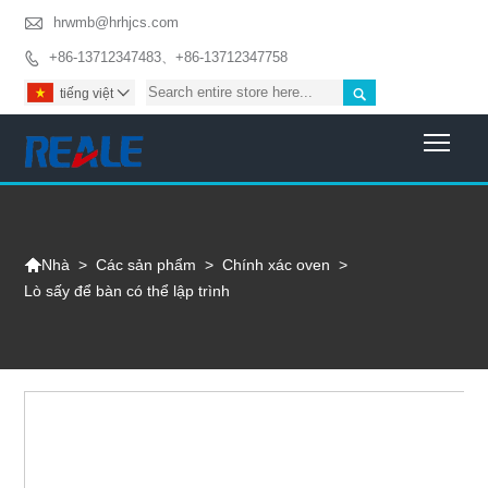

hrwmb@hrhjcs.com
+86-13712347483、+86-13712347758


tiếng việt

Togg

>
Các sản phẩm
>
Chính xác oven
>
Nhà
Lò sấy để bàn có thể lập trình