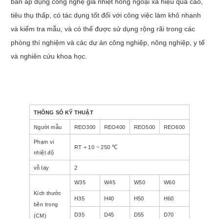
bàn
áp dụng công nghệ gia nhiệt hồng ngoại xa hiệu quả cao,
tiêu thụ thấp, có tác dụng tốt đối với công việc làm khô nhanh
và kiểm tra mẫu, và có thể được sử dụng rộng rãi trong các
phòng thí nghiệm và các dự án công nghiệp, nông nghiệp, y tế
và nghiên cứu khoa học.
THÔNG SỐ KỸ THUẬT
Người mẫu
REO300
REO400
REO500
REO600
Phạm vi
RT + 10 ~ 250 ℃
nhiệt độ
vỗ tay
2
W35
W45
W50
W60
Kích thước
H35
H40
H50
H60
bên trong
D35
D45
D55
D70
(CM)