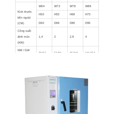
W64
W73
W78
W88
Kích thước
H50
H53
H69
H73
bên ngoài
D60
D69
D80
D95
(CM)
Công suất
định mức
1,4
2
2,8
4
(KW)
NW / GW
36/56
51/81
76/111
111/151
(KG)
Sức mạnh
AC220V, 50HZ