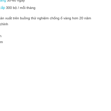
 hàng
30-60 ngày
 cấp
300 bộ / mỗi tháng
sản xuất trên buồng thử nghiệm chống ố vàng hơn 20 năm
 chỉnh
nh
ệm