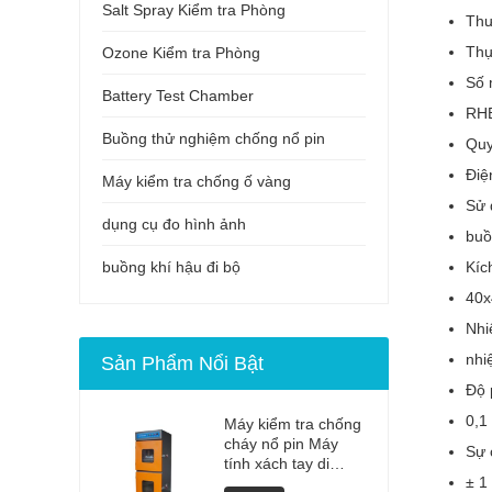
Salt Spray Kiểm tra Phòng
Thư
Thự
Ozone Kiểm tra Phòng
Số 
Battery Test Chamber
RH
Buồng thử nghiệm chống nổ pin
Quy
Điệ
Máy kiểm tra chống ố vàng
Sử 
dụng cụ đo hình ảnh
buồ
buồng khí hậu đi bộ
Kíc
40x
Nhi
nhi
Sản Phẩm Nổi Bật
Độ 
0,1
Máy kiểm tra chống
cháy nổ pin Máy
Sự 
tính xách tay di
± 1
động chất lượng