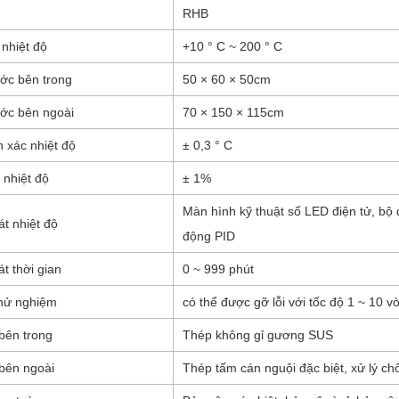
RHB
nhiệt độ
+10 ° C ~ 200 ° C
ước bên trong
50 × 60 × 50cm
ước bên ngoài
70 × 150 × 115cm
 xác nhiệt độ
± 0,3 ° C
 nhiệt độ
± 1%
Màn hình kỹ thuật số LED điện tử, bộ đ
át nhiệt độ
động PID
t thời gian
0 ~ 999 phút
hử nghiệm
có thể được gỡ lỗi với tốc độ 1 ~ 10 v
 bên trong
Thép không gỉ gương SUS
 bên ngoài
Thép tấm cán nguội đặc biệt, xử lý c