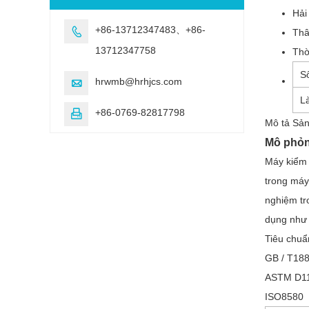
Hải
+86-13712347483、+86-

Th
13712347758
Thờ
S
hrwmb@hrhjcs.com

Là
+86-0769-82817798

Mô tả Sả
Mô phỏng
Máy kiểm 
trong máy
nghiệm tr
dụng như 
Tiêu chuẩ
GB / T18
ASTM D1
ISO8580