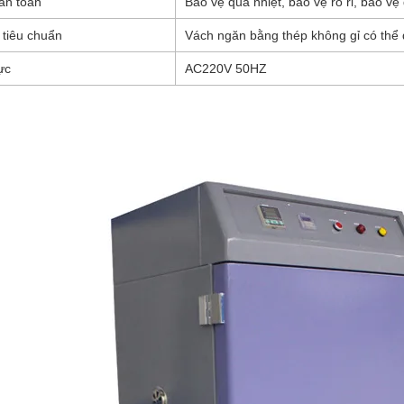
 an toàn
Bảo vệ quá nhiệt, bảo vệ rò rỉ, bảo vệ 
ị tiêu chuẩn
Vách ngăn bằng thép không gỉ có thể 
ực
AC220V 50HZ