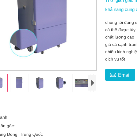
Thời gian giao
khả năng cung
chúng tôi đang 
có thể được tùy
chất lượng cao
giá cả cạnh tra
nhiều kinh nghi
dịch vụ tốt

Email
t
hanh
ồn gốc:
ng Đông, Trung Quốc