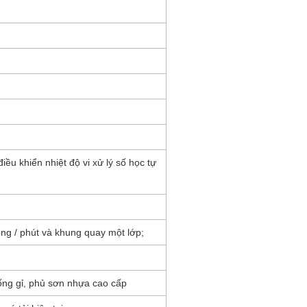
iều khiển nhiệt độ vi xử lý số học tự
òng / phút và khung quay một lớp;
hống gỉ, phủ sơn nhựa cao cấp