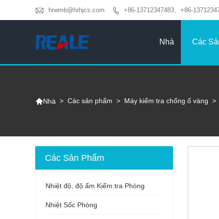

hrwmb@hrhjcs.com
+86-13712347483、+86-1371234

Nhà
Các Sả

>
Các sản phẩm
>
Máy kiểm tra chống ố vàng
>
Nhà
Các Sản Phẩm
Nhiệt độ, độ ẩm Kiểm tra Phòng
Nhiệt Sốc Phòng