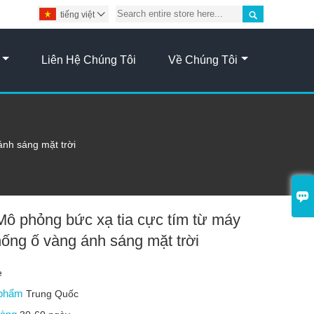

tiếng việt

Liên Hệ Chúng Tôi
Về Chúng Tôi
ánh sáng mặt trời

Mô phỏng bức xạ tia cực tím từ máy
hống ố vàng ánh sáng mặt trời
e
 phẩm
Trung Quốc