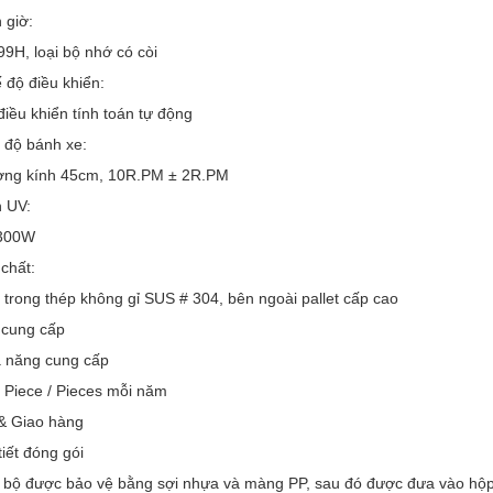
 giờ:
99H, loại bộ nhớ có còi
 độ điều khiển:
điều khiển tính toán tự động
 độ bánh xe:
ng kính 45cm, 10R.PM ± 2R.PM
 UV:
300W
 chất:
 trong thép không gỉ SUS # 304, bên ngoài pallet cấp cao
 cung cấp
 năng cung cấp
 Piece / Pieces mỗi năm
& Giao hàng
tiết đóng gói
 bộ được bảo vệ bằng sợi nhựa và màng PP, sau đó được đưa vào hộp