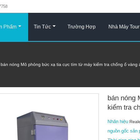
7758
n Phẩm
Tin Tức
Trường Hợp
Nhà Máy Tour
bán nóng Mô phỏng bức xạ tia cực tím từ máy kiểm tra chống ố vàng 
bán nóng 
kiểm tra c
Nhãn hiệu
Real
nguồn gốc sản