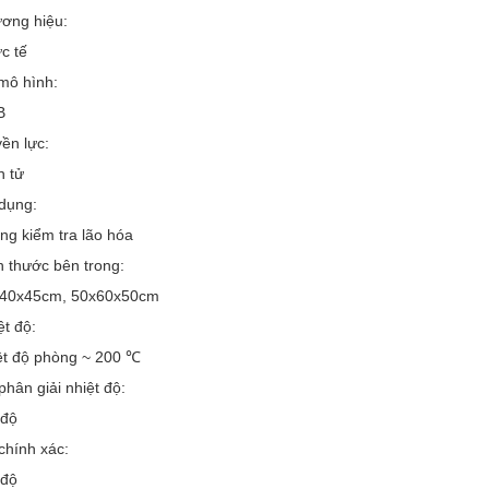
ơng hiệu:
c tế
mô hình:
B
ền lực:
n tử
dụng:
ng kiểm tra lão hóa
h thước bên trong:
40x45cm, 50x60x50cm
ệt độ:
ệt độ phòng ~ 200 ℃
phân giải nhiệt độ:
 độ
chính xác:
 độ