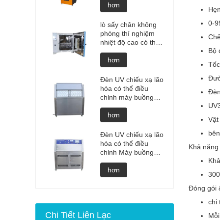
cao Pin Lithium nổ
hơn
Hẹn
thử nghiệm nổ Máy
kiểm tra pin Máy
0-9
lò sấy chân không
kiểm tra pin giá sản
phòng thí nghiệm
Chế
xuất
nhiệt độ cao có thể
Bộ 
lập trình lò sấy chân
không giá buồng
hơn
Tốc
khử khí chân không
của lò tùy chỉnh
Đườ
Đèn UV chiếu xạ lão
thiết bị sấy chân
hóa có thể điều
Đèn
không
chỉnh máy buồng
UV
thử nghiệm kiểm tra
thời tiết UV Buồng
hơn
Vật
lão hóa UV kiểm tra
thời tiết gia tốc
bên
Đèn UV chiếu xạ lão
hóa có thể điều
Khả năng
chỉnh Máy buồng
Khả
thử nghiệm thời tiết
UV Buồng lão hóa
hơn
300
UV Máy kiểm tra
thời tiết gia tốc UV
Đóng gói 
chi 
Chi Tiết Liên Lạc
Mỗi