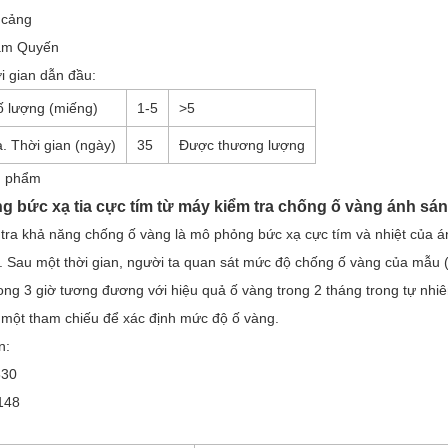
 cảng
âm Quyến
i gian dẫn đầu
:
ố lượng (miếng)
1-5
>5
. Thời gian (ngày)
35
Được thương lượng
n phẩm
 bức xạ tia cực tím từ máy kiểm tra chống ố vàng ánh sán
tra khả năng chống ố vàng
là mô phỏng bức xạ cực tím và nhiệt của án
. Sau một thời gian, người ta quan sát mức độ chống ố vàng của mẫu (
ong 3 giờ tương đương với hiệu quả ố vàng trong 2 tháng trong tự nh
một tham chiếu để xác định mức độ ố vàng.
n:
830
148