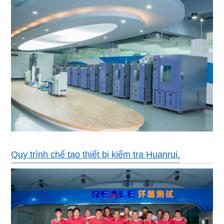
Hệ thống
khách hàng với hệ thống giám sát máy vi tính
Kiểm soát tiếng ồn
≤75dB
Quy trình chế tạo thiết bị kiểm tra Huanrui.