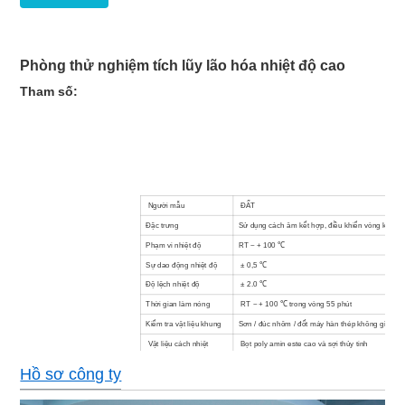
Phòng thử nghiệm tích lũy lão hóa nhiệt độ cao
Tham số:
Người mẫu
ĐẤT
Đặc trưng
Sử dụng cách âm kết hợp, điều khiển vòng kín PI
Phạm vi nhiệt độ
RT ~ + 100 ℃
Sự dao động nhiệt độ
± 0,5 ℃
Độ lệch nhiệt độ
± 2.0 ℃
Thời gian làm nóng
RT ~ + 100 ℃ trong vòng 55 phút
Kiểm tra vật liệu khung
Sơn / đúc nhôm / đốt máy hàn thép không gỉ
Vật liệu cách nhiệt
Bọt poly amin este cao và sợi thủy tinh
Loại cửa đơn kính hai tầng (80 * 210cm)
Hồ sơ công ty
Kích thước
Loại cửa đôi (160 * 210cm)
Màn hình LCD disaly, tiếng Anh / tiếng Trung the