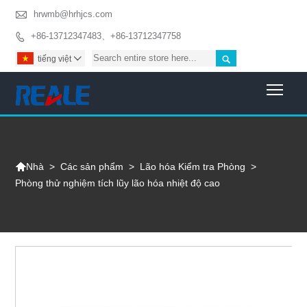

hrwmb@hrhjcs.com
+86-13712347483、+86-13712347758


tiếng việt

Togg

>
Các sản phẩm
>
Lão hóa Kiểm tra Phòng
>
Nhà
Phòng thử nghiệm tích lũy lão hóa nhiệt độ cao