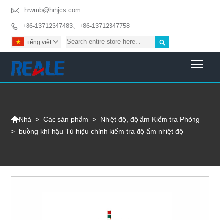

hrwmb@hrhjcs.com
+86-13712347483、+86-13712347758


tiếng việt

Togg

>
Các sản phẩm
>
Nhiệt độ, độ ẩm Kiểm tra Phòng
Nhà
>
buồng khí hậu Tủ hiệu chỉnh kiểm tra độ ẩm nhiệt độ