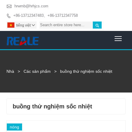

hrwmb@hrhjcs.com
+86-13712347483、+86-13712347758


tiếng việt

Togg
Nhà
>
Các sản phẩm
>
buồng thử nghiệm sốc nhiệt
buồng thử nghiệm sốc nhiệt
nóng